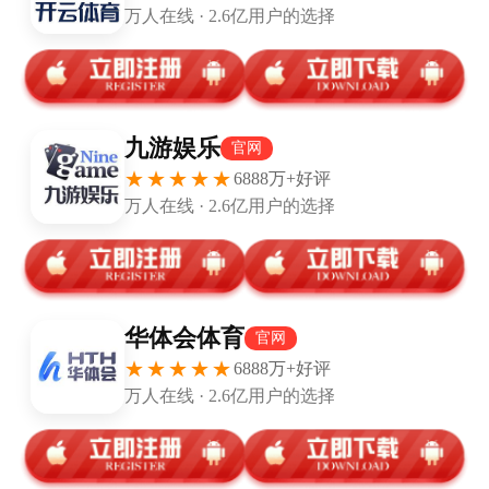
GA黄金甲登录入口-【曼联夏窗总结】有C罗还怕啥？曼联该夺冠了
体坛周报全媒体记者 林良锋 C罗回来了，曼联该冠了。 曼联球迷
虽然不敢这么嚣张，但内心都有这个期盼。C罗倒是不客气，直
截了当：“听我的，我会终结曼联无冠。”没有C罗，曼联的夏窗引
援可以打75分，有...
xiaoqiao
nba
2026-03-14
154
0