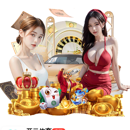
GA黄金甲登录入口
西甲
欧冠
关于我们
：国乒共5人入选
3日，国际乒联正式公布
最佳得分提名名单。 年度