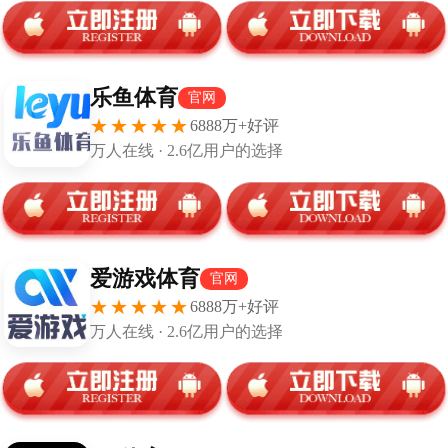
GA黄金甲登录入口-C罗截胡梅西？力邀卡塞米罗加盟沙特，拒绝“梅罗”联手美职联
联据《马卡报》3月31
卡塞米罗的转会谈判，试
GA黄金甲登录入口-中国足球小将全胜夺意大利国际杯冠军，比亚迪护航海外征战|U12|意大利足球|佛罗伦萨|哥本哈根|布拉加_新浪新闻
大利 SIGISMONDI